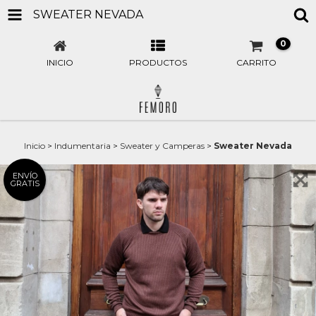
SWEATER NEVADA
0
INICIO
PRODUCTOS
CARRITO
Inicio
>
Indumentaria
>
Sweater y Camperas
>
Sweater Nevada
ENVÍO
GRATIS