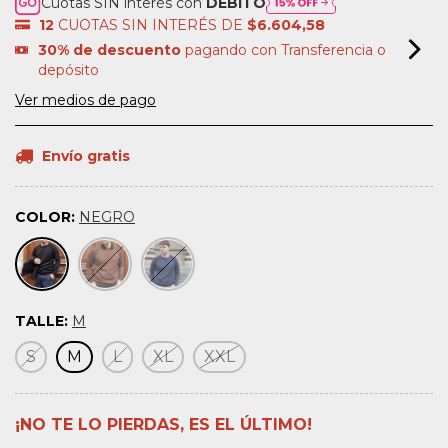
Cuotas SIN interés con
DÉBITO
12
CUOTAS SIN INTERÉS DE
$6.604,58
30% de descuento
pagando con Transferencia o
depósito
Ver medios de pago
Envío gratis
COLOR:
NEGRO
TALLE:
M
S
M
L
XL
XXL
¡NO TE LO PIERDAS, ES EL ÚLTIMO!