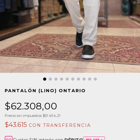
PANTALÓN (LINO) ONTARIO
$62.308,00
Precio sin impuestos
$51.494,21
$43.615
CON
TRANSFERENCIA
Cuotas SIN interés con
DÉBITO