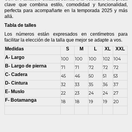
clave que combina estilo, comodidad y funcionalidad,
perfecta para acompañarte en la temporada 2025 y más
allá.
Tabla de talles
Los números están expresados en centímetros para
facilitar la elección de la talla que mejor se adapte a vos.
Medidas
S
M
L
XL
XXL
A- Largo
100
100
100
102
104
B- Largo de pierna
71
71
72
72
72
C- Cadera
45
46
50
51
53
D- Cintura
32
33
35
36
37
E- Muslo
22
23
24
24
27
F- Botamanga
18
18
19
19
20