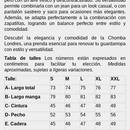
pero con un aire fresco y descontracturado. Su versatilidad
permite combinarla con un jean para un look casual, o con
pantalón sastrero y saco para ocasiones más elegantes.
Además, se adapta perfectamente a la combinación con
zapatillas, logrando un balance perfecto entre estilo y
comodidad.
Descubrí la elegancia y comodidad de la Chomba
Londres, una prenda esencial para renovar tu guardarropa
con estilo y versatilidad.
Tabla de talles
Los números están expresados en
centímetros para facilitar tu elección.
Medidas
aproximadas, sujetas a ligeras variaciones.
Talle:
S
M
L
XL
XXL
A- Largo total
73
74
75
76
77
B- Largo manga
79
80
81
82
83
C- Cintura
45
46
47
48
49
D- Pecho
52
53
54
55
56
E. Cadera
45
46
47
48
49