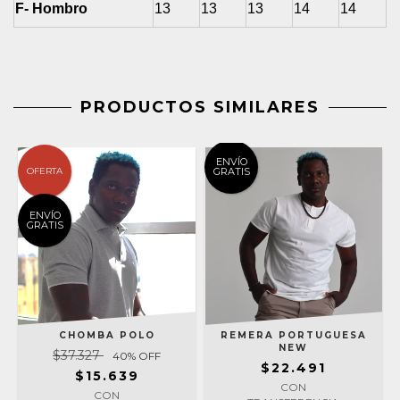
F- Hombro
13
13
13
14
14
PRODUCTOS SIMILARES
ENVÍO
OFERTA
GRATIS
ENVÍO
GRATIS
REMERA PORTUGUESA
CHOMBA POLO
NEW
$37.327
40
% OFF
$22.491
$15.639
CON
CON