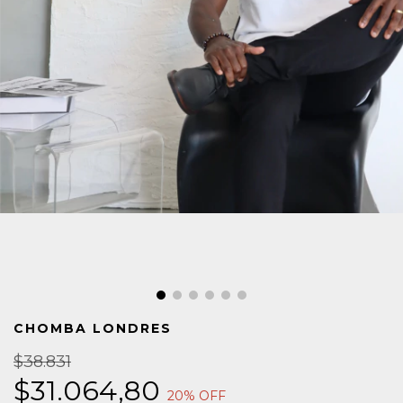
CHOMBA LONDRES
$38.831
$31.064,80
20
% OFF