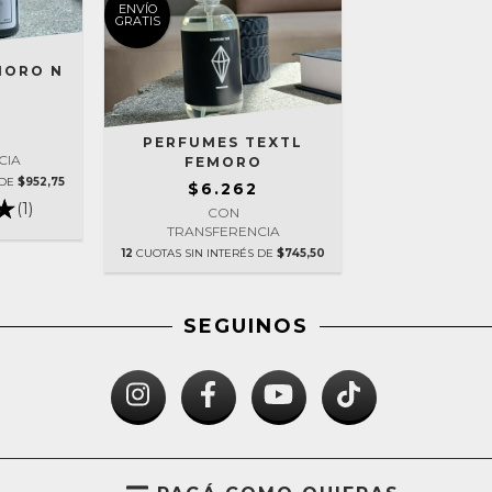
ENVÍO
GRATIS
MORO N
PERFUMES TEXTL
CIA
FEMORO
 DE
$952,75
$6.262
(1)
CON
TRANSFERENCIA
12
CUOTAS SIN INTERÉS DE
$745,50
SEGUINOS