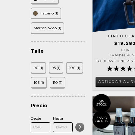
Habano (1)
Marrón óxido (1)
CINTO CLA
$19.58
CON
Talle
TRANSFEREN
12
CUOTAS SIN INTERÉS
90 (1)
95 (1)
100 (1)
AGREGAR AL C
105 (1)
110 (1)
SIN
STOCK
Precio
ENVÍO
Desde
Hasta
GRATIS