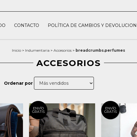
DO
CONTACTO
POLÍTICA DE CAMBIOS Y DEVOLUCION
Inicio
>
Indumentaria
>
Accesorios
>
breadcrumbs.perfumes
ACCESORIOS
Ordenar por
ENVÍO
ENVÍO
GRATIS
GRATIS