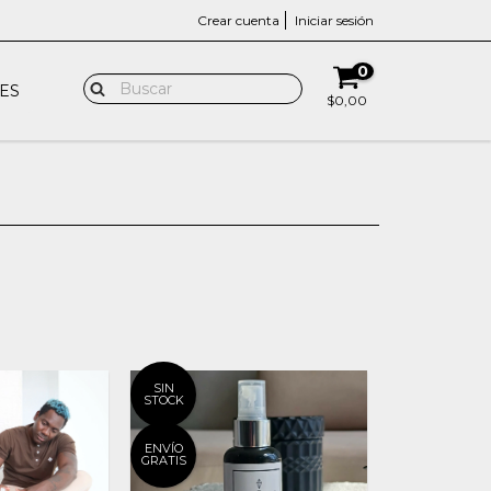
Crear cuenta
Iniciar sesión
0
ES
$0,00
SIN
STOCK
ENVÍO
GRATIS