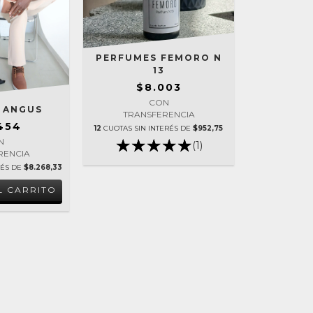
PERFUMES FEMORO N
13
$8.003
CON
 ANGUS
TRANSFERENCIA
454
12
CUOTAS SIN INTERÉS DE
$952,75
N
(1)
RENCIA
RÉS DE
$8.268,33
L CARRITO