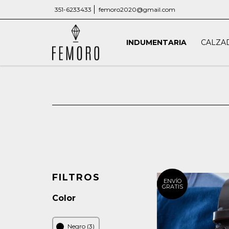
351-6233433
femoro2020@gmail.com
INDUMENTARIA
CALZA
FILTROS
ENVÍO
GRATIS
Color
Negro (3)