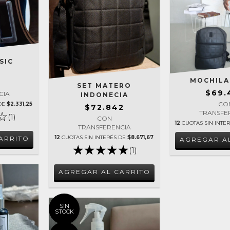
SIC
2
MOCHILA
SET MATERO
$69.
CIA
INDONECIA
CO
 DE
$2.331,25
$72.842
TRANSFE
(1)
CON
12
CUOTAS SIN INTE
TRANSFERENCIA
12
CUOTAS SIN INTERÉS DE
$8.671,67
ARRITO
AGREGAR A
(1)
AGREGAR AL CARRITO
SIN
STOCK